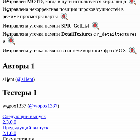
Исправлен
MOTD
, когда в пути используется кириллица
Исправлена некорректная позиция игроков/сущностей в
режиме просмотры карты
Исправлена утечка памяти
SPR_GetList
Исправлена утечка памяти
DetailTextures
с
r_detailtextures
0
Исправлена утечка памяти в системе коротких фраз VOX
Авторы 1
s1lent (
@s1lent
)
Тестеры 1
wopox1337 (
@wopox1337
)
Следующий выпуск
2.3.0.0
Предыдущий выпуск
2.1.0.0
Документация