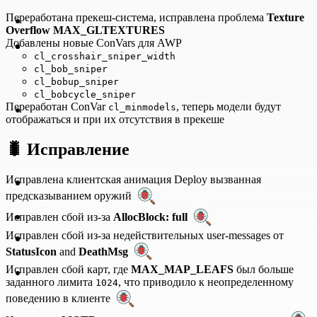
Переработана прекеш-система, исправлена проблема
Texture
Overflow MAX_GLTEXTURES
Добавлены новые ConVars для AWP
cl_crosshair_sniper_width
cl_bob_sniper
cl_bobup_sniper
cl_bobcycle_sniper
Переработан ConVar
, теперь модели будут
cl_minmodels
отображаться и при их отсутствия в прекеше
🐛
Исправление
Исправлена клиентская анимация Deploy вызванная
предсказыванием оружий
Исправлен сбой из-за
AllocBlock: full
Исправлен сбой из-за недействительных user-messages от
StatusIcon
and
DeathMsg
Исправлен сбой карт, где
MAX_MAP_LEAFS
был больше
заданного лимита
, что приводило к неопределенному
1024
поведению в клиенте