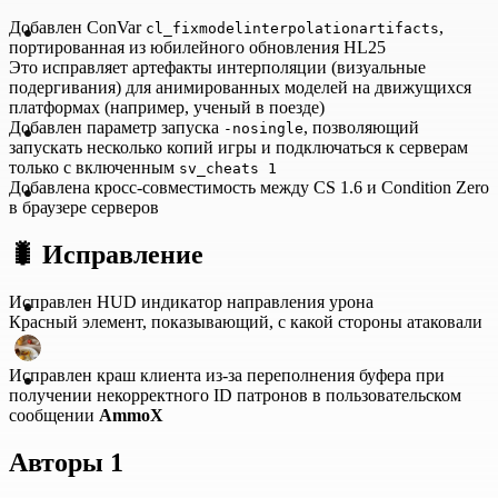
Добавлен ConVar
,
cl_fixmodelinterpolationartifacts
портированная из юбилейного обновления HL25
Это исправляет артефакты интерполяции (визуальные
подергивания) для анимированных моделей на движущихся
платформах (например, ученый в поезде)
Добавлен параметр запуска
, позволяющий
-nosingle
запускать несколько копий игры и подключаться к серверам
только с включенным
sv_cheats 1
Добавлена кросс-совместимость между CS 1.6 и Condition Zero
в браузере серверов
🐛
Исправление
Исправлен HUD индикатор направления урона
Красный элемент, показывающий, с какой стороны атаковали
Исправлен краш клиента из-за переполнения буфера при
получении некорректного ID патронов в пользовательском
сообщении
AmmoX
Авторы 1